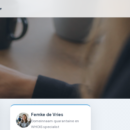
▾
Femke de Vries
Domeinnaam quarantaine en
WHOIS specialist