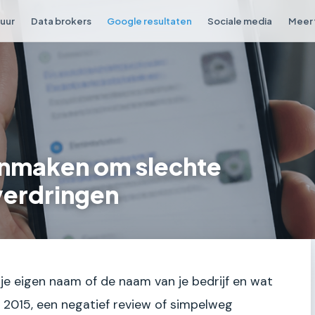
tuur
Data brokers
Google resultaten
Sociale media
Meer 
anmaken om slechte
verdringen
t je eigen naam of de naam van je bedrijf en wat
t 2015, een negatief review of simpelweg