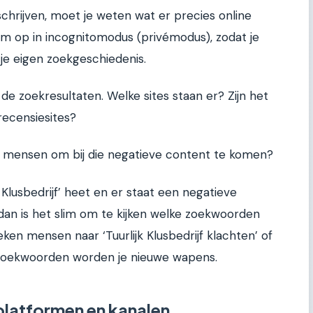
 schrijven, moet je weten wat er precies online
aam op in incognitomodus (privémodus), zodat je
je eigen zoekgeschiedenis.
 de zoekresultaten. Welke sites staan er? Zijn het
recensiesites?
 mensen om bij die negatieve content te komen?
jk Klusbedrijf’ heet en er staat een negatieve
, dan is het slim om te kijken welke zoekwoorden
ken mensen naar ‘Tuurlijk Klusbedrijf klachten’ of
ze zoekwoorden worden je nieuwe wapens.
 platformen en kanalen