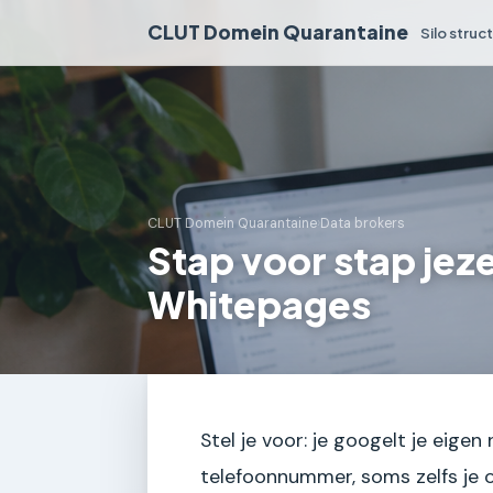
CLUT Domein Quarantaine
Silo struc
CLUT Domein Quarantaine
›
Data brokers
Stap voor stap jeze
Whitepages
Stel je voor: je googelt je eigen
telefoonnummer, soms zelfs je o