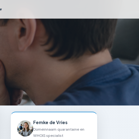
▾
Femke de Vries
Domeinnaam quarantaine en
WHOIS specialist