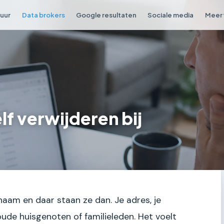
tuur
Data brokers
Google resultaten
Sociale media
Meer 
lf verwijderen bij
 naam en daar staan ze dan. Je adres, je
ude huisgenoten of familieleden. Het voelt