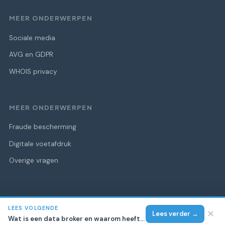
MEER ONDERWERPEN
Sociale media
AVG en GDPR
WHOIS privacy
MEER ONDERWERPEN
Fraude bescherming
Digitale voetafdruk
Overige vragen
LEES VOLGENDE
© 2026 CLUT Domein Quarantaine
Alle rechten voorbehouden.
✕
Lees verder →
Wat is een data broker en waarom heeft die jouw gegevens?