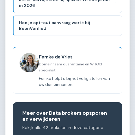
→
in 2026
Hoe je opt-out aanvraag werkt bij
→
BeenVerified
Femke de Vries
Domeinnaam quarantaine en WHOIS
specialist
Femke helpt u bij het veilig stellen van
uw domeinnamen.
Meer over Data brokers opsporen
en verwijderen
Bekijk alle 42 artikelen in deze categorie.