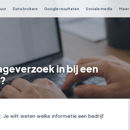
tuur
Data brokers
Google resultaten
Sociale media
Meer 
ageverzoek in bij een
f?
g. Je wilt weten welke informatie een bedrijf