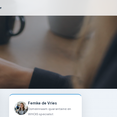
▾
Femke de Vries
Domeinnaam quarantaine en
WHOIS specialist