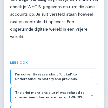
check je WHOIS-gegevens en ruim die oude
accounts op. Je zult versteld staan hoeveel
rust en controle dit oplevert. Een
opgeruimde digitale wereld is een vrijere
wereld.
LEES OOK
I'm currently researching "clut.nl" to
→
understand its history and previous
content. The domain analysis reveals it was
related to domain name quarantine
The brief mentions clut.nl was related to
management by WHOIS registration. I'll use
→
quarantined domain names and WHOIS
this as context while focusing on the
registration. The name "clut" in Dutch is
provided niche brief.
informal slang meaning something like