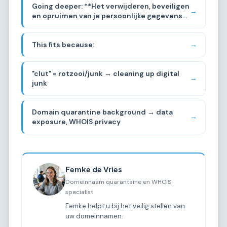
Going deeper: **Het verwijderen, beveiligen
"worthless" or "junk" — but also relates to
→
en opruimen van je persoonlijke gegevens
"clutch" in gaming contexts. Given the
van het internet** — specifically the sub-
domain management background and the
sub-niche of **"Jezelf verwijderen van het
name, I need to find the right sub-sub-
This fits because:
→
internet"** (removing yourself from the
niche.
internet / digital footprint removal).
"clut" = rotzooi/junk → cleaning up digital
→
junk
Domain quarantine background → data
→
exposure, WHOIS privacy
Femke de Vries
Domeinnaam quarantaine en WHOIS
specialist
Femke helpt u bij het veilig stellen van
uw domeinnamen.