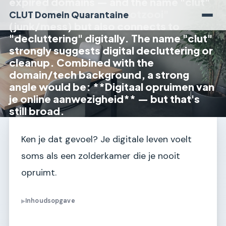
expired domains — and the name "clut"
which in Dutch means "rotzooi"
CLUT Domein Quarantaine
(junk/mess) but also connects to
"decluttering" digitally. The name "clut"
strongly suggests digital decluttering or
cleanup. Combined with the
domain/tech background, a strong
angle would be: **Digitaal opruimen van
je online aanwezigheid** — but that's
still broad.
Ken je dat gevoel? Je digitale leven voelt
soms als een zolderkamer die je nooit
opruimt.
Inhoudsopgave
▶