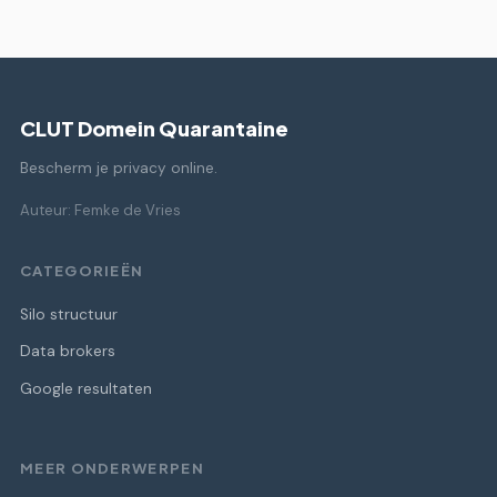
CLUT Domein Quarantaine
Bescherm je privacy online.
Auteur: Femke de Vries
CATEGORIEËN
Silo structuur
Data brokers
Google resultaten
MEER ONDERWERPEN